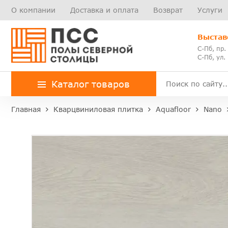
О компании
Доставка и оплата
Возврат
Услуги
Выстав
С-Пб, пр.
С-Пб, ул.
Каталог товаров
Главная
Кварцвиниловая плитка
Aquafloor
Nano