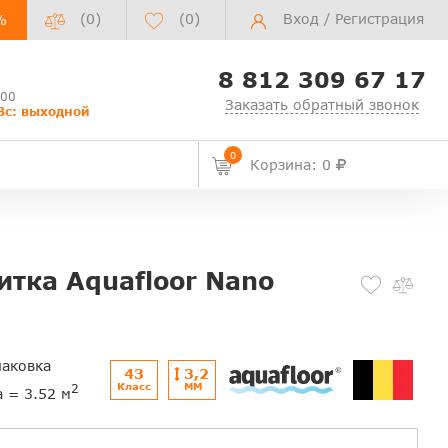
(0)
(
0
)
Вход
/
Регистрация
%
8 812 309 67 17
:00
Заказать обратный звонок
Вс: выходной
0
Корзина: 0
тка Aquafloor Nano
паковка
43
3,2
Класс
ММ
2
а = 3.52 м