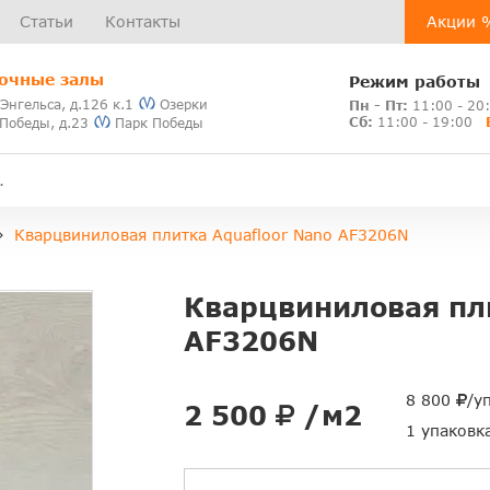
Статьи
Контакты
Акции 
очные залы
Режим работы
 Энгельса, д.126 к.1
Озерки
Пн - Пт:
11:00 - 20
Сб:
11:00 - 19:00
 Победы, д.23
Парк Победы
Кварцвиниловая плитка Aquafloor Nano AF3206N
Кварцвиниловая пли
AF3206N
8 800
/у
2 500
/м2
1 упаковк