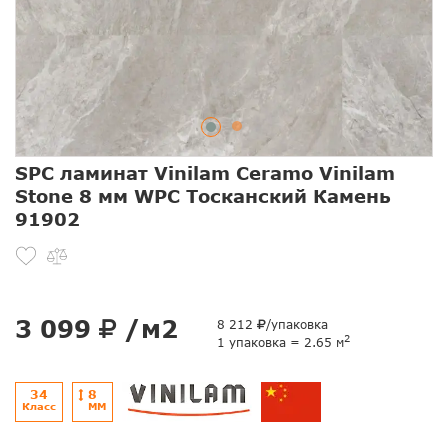
SPC ламинат Vinilam Ceramo Vinilam
Stone 8 мм WPC Тосканский Камень
91902
3 099
/м2
8 212
/упаковка
2
1 упаковка = 2.65 м
34
8
Класс
ММ