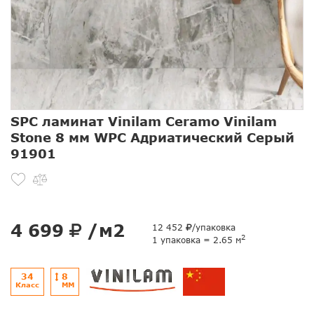
SPC ламинат Vinilam Ceramo Vinilam
Stone 8 мм WPC Адриатический Серый
91901
4 699
/м2
12 452
/упаковка
2
1 упаковка = 2.65 м
34
8
Класс
ММ