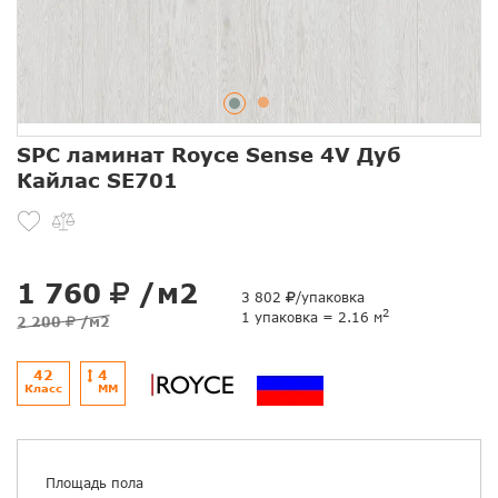
SPC ламинат Royce Sense 4V Дуб
Кайлас SE701
1 760
/м2
3 802
/упаковка
2
1 упаковка = 2.16 м
2 200
/м2
42
4
Класс
ММ
Площадь пола