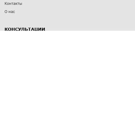
Контакты
О нас
КОНСУЛЬТАЦИИ
8 812 309 67 17
Заказать обратный звонок
Выставочные залы
С-Пб
,
пр. Энгельса, д.126 к.1
Озерки
С-Пб
,
ул. Победы, д.23
Парк Победы
Режим работы
Пн-Пт:
11:00 - 20:00
Сб:
11:00 - 19:00
Вс: выходной
СПОСОБЫ ОПЛАТЫ