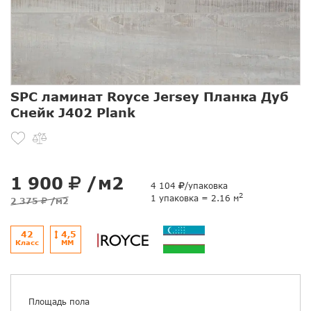
SPC ламинат Royce Jersey Планка Дуб
Снейк J402 Plank
1 900
/м2
4 104
/упаковка
2
1 упаковка = 2.16 м
2 375
/м2
42
4,5
Класс
ММ
Площадь пола