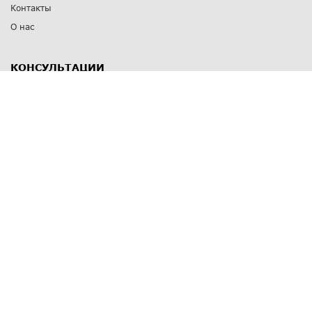
Контакты
О нас
КОНСУЛЬТАЦИИ
8 812 309 67 17
Заказать обратный звонок
Выставочные залы
С-Пб
,
пр. Энгельса, д.126 к.1
Озерки
С-Пб
,
ул. Победы, д.23
Парк Победы
Режим работы
Пн-Пт:
11:00 - 20:00
Сб:
11:00 - 19:00
Вс: выходной
СПОСОБЫ ОПЛАТЫ