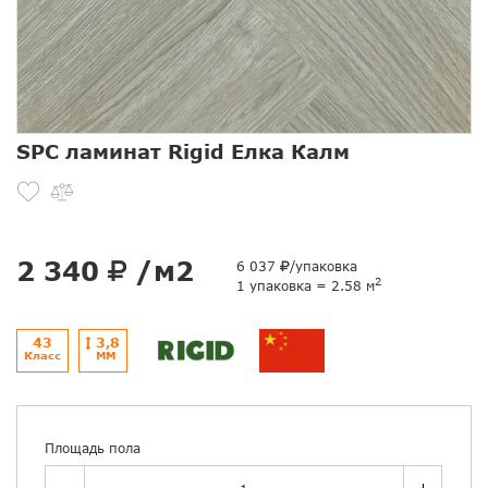
SPC ламинат Rigid Елка Калм
2 340
/м2
6 037
/упаковка
2
1 упаковка = 2.58 м
43
3,8
Класс
ММ
Площадь пола