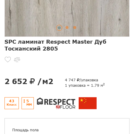
SPC ламинат Respect Master Дуб
Тосканский 2805
2 652
/м2
4 747
/упаковка
2
1 упаковка = 1.79 м
43
5
Класс
ММ
Площадь пола