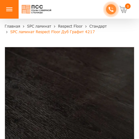
0
Главная
SPC ламинат
Respect Floor
Стандарт
SPC ламинат Respect Floor Дуб Графит 4217