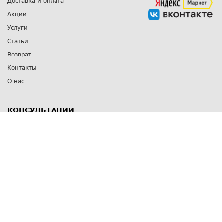
Доставка и оплата
Акции
Услуги
Статьи
Возврат
Контакты
О нас
КОНСУЛЬТАЦИИ
8 812 309 67 17
Заказать обратный звонок
Выставочные залы
С-Пб
,
пр. Энгельса, д.126 к.1
Озерки
С-Пб
,
ул. Победы, д.23
Парк Победы
Режим работы
Пн-Пт:
11:00 - 20:00
Сб:
11:00 - 19:00