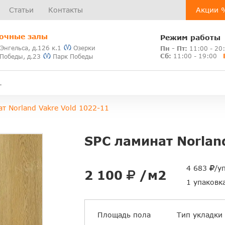
Статьи
Контакты
Акции 
очные залы
Режим работы
 Энгельса, д.126 к.1
Озерки
Пн - Пт:
11:00 - 20
Сб:
11:00 - 19:00
 Победы, д.23
Парк Победы
т Norland Vakre Vold 1022-11
SPC ламинат Norlan
4 683
/у
2 100
/м2
1 упаковк
Площадь пола
Тип укладки