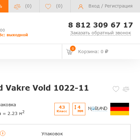
(0)
(
0
)
Вход
/
Регистрация
%
8 812 309 67 17
:00
Заказать обратный звонок
Вс: выходной
0
Корзина: 0
d Vakre Vold 1022-11
паковка
43
4
Класс
ММ
2
а = 2.23 м
i
Упаковок