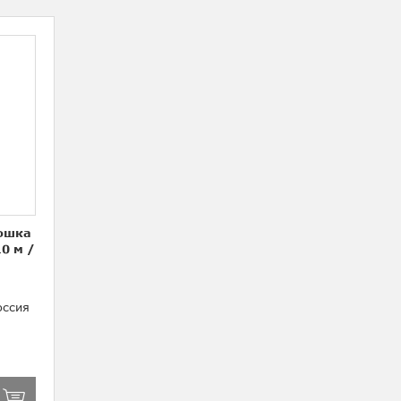
мошка
10 м
/
ссия