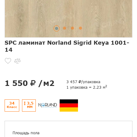
SPC ламинат Norland Sigrid Кеуа 1001-
14
1 550
/м2
3 457
/упаковка
2
1 упаковка = 2.23 м
34
3,5
Класс
ММ
Площадь пола