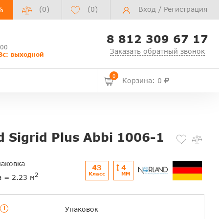
(0)
(
0
)
Вход
/
Регистрация
%
8 812 309 67 17
:00
Заказать обратный звонок
Вс: выходной
0
Корзина: 0
 Sigrid Plus Abbi 1006-1
паковка
43
4
Класс
ММ
2
а = 2.23 м
i
Упаковок