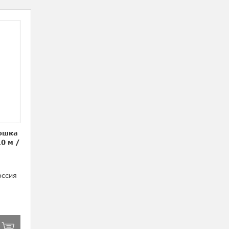
мошка
10 м
/
ссия