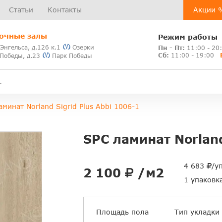
Статьи
Контакты
Акции 
очные залы
Режим работы
 Энгельса, д.126 к.1
Озерки
Пн - Пт:
11:00 - 20
Сб:
11:00 - 19:00
 Победы, д.23
Парк Победы
аминат Norland Sigrid Plus Abbi 1006-1
SPC ламинат Norland
4 683
/у
2 100
/м2
1 упаковк
Площадь пола
Тип укладки