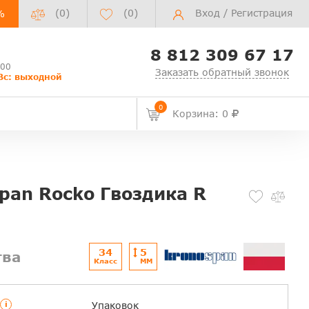
(0)
(
0
)
Вход
/
Регистрация
%
8 812 309 67 17
:00
Заказать обратный звонок
Вс: выходной
0
Корзина: 0
pan Rocko Гвоздика R
34
5
тва
Класс
ММ
i
Упаковок