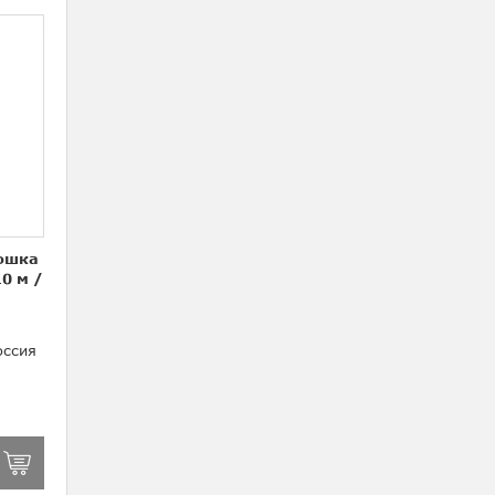
мошка
10 м
/
ссия