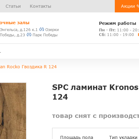
Статьи
Контакты
Акции 
очные залы
Режим работы
 Энгельса, д.126 к.1
Озерки
Пн - Пт:
11:00 - 20
Сб:
11:00 - 19:00
 Победы, д.23
Парк Победы
an Rocko Гвоздика R 124
SPC ламинат Kronos
124
товар снят с производс
Площадь пола
Тип укладки