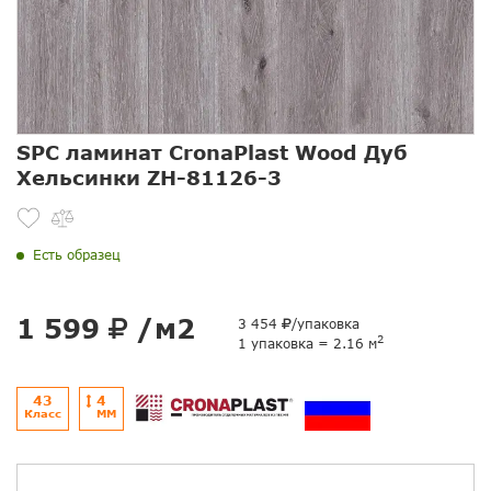
SPC ламинат CronaPlast Wood Дуб
Хельсинки ZH-81126-3
Есть образец
1 599
/м2
3 454
/упаковка
2
1 упаковка = 2.16 м
43
4
Класс
ММ