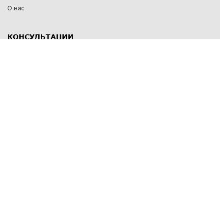
О нас
КОНСУЛЬТАЦИИ
8 812 309 67 17
Заказать обратный звонок
Выставочные залы
С-Пб
,
пр. Энгельса, д.126 к.1
Озерки
С-Пб
,
ул. Победы, д.23
Парк Победы
Режим работы
Пн-Пт:
11:00 - 20:00
Сб:
11:00 - 19:00
Вс: выходной
СПОСОБЫ ОПЛАТЫ