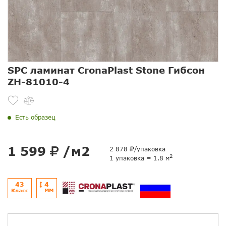
SPC ламинат CronaPlast Stone Гибсон
ZH-81010-4
Есть образец
1 599
/м2
2 878
/упаковка
2
1 упаковка = 1.8 м
43
4
Класс
ММ