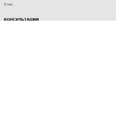
О нас
КОНСУЛЬТАЦИИ
8 812 309 67 17
Заказать обратный звонок
Выставочные залы
С-Пб
,
пр. Энгельса, д.126 к.1
Озерки
С-Пб
,
ул. Победы, д.23
Парк Победы
Режим работы
Пн-Пт:
11:00 - 20:00
Сб:
11:00 - 19:00
Вс: выходной
СПОСОБЫ ОПЛАТЫ