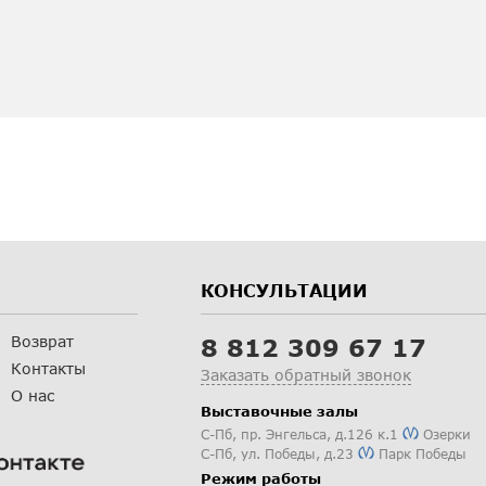
КОНСУЛЬТАЦИИ
Возврат
8 812 309 67 17
Контакты
Заказать обратный звонок
О нас
Выставочные залы
С-Пб
,
пр. Энгельса, д.126 к.1
Озерки
С-Пб
,
ул. Победы, д.23
Парк Победы
Режим работы