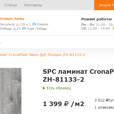
Статьи
Контакты
Акции 
очные залы
Режим работы
 Энгельса, д.126 к.1
Озерки
Пн - Пт:
11:00 - 20
Сб:
11:00 - 19:00
 Победы, д.23
Парк Победы
инат CronaPlast Nano Дуб Лондон ZH-81133-2
SPC ламинат CronaP
ZH-81133-2
Есть образец
3 022
/у
1 399
/м2
1 упаковк