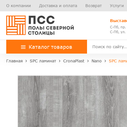
О компании
Доставка и оплата
Возврат
Услуги
Выстав
С-Пб, пр.
С-Пб, ул.
Каталог товаров
Главная
SPC ламинат
CronaPlast
Nano
SPC лам