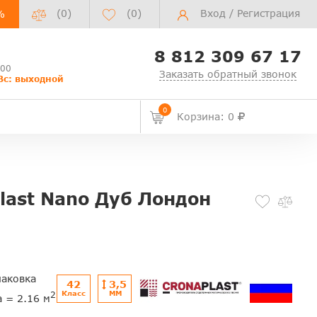
(0)
(
0
)
Вход
/
Регистрация
%
8 812 309 67 17
:00
Заказать обратный звонок
Вс: выходной
0
Корзина: 0
last Nano Дуб Лондон
паковка
42
3,5
Класс
ММ
2
а = 2.16 м