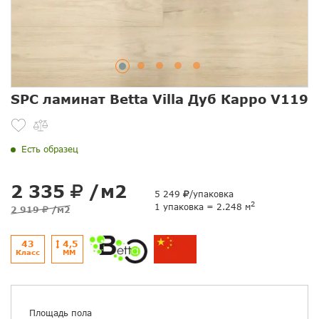
SPC ламинат Betta Villa Дуб Карро V119
Есть образец
2 335
/м2
5 249
/упаковка
2
1 упаковка = 2.248 м
2 919
/м2
43
4,5
Класс
ММ
Площадь пола