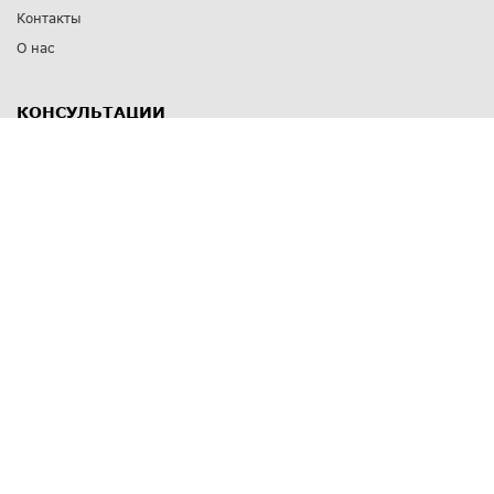
Контакты
О нас
КОНСУЛЬТАЦИИ
8 812 309 67 17
Заказать обратный звонок
Выставочные залы
С-Пб
,
пр. Энгельса, д.126 к.1
Озерки
С-Пб
,
ул. Победы, д.23
Парк Победы
Режим работы
Пн-Пт:
11:00 - 20:00
Сб:
11:00 - 19:00
Вс: выходной
СПОСОБЫ ОПЛАТЫ