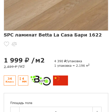
SPC ламинат Betta La Casa Бари 1622
1 999
/м2
4 390
/упаковка
2
1 упаковка = 2.196 м
2 499
/м2
34
4
Класс
ММ
Площадь пола