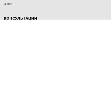
О нас
КОНСУЛЬТАЦИИ
8 812 309 67 17
Заказать обратный звонок
Выставочные залы
С-Пб
,
пр. Энгельса, д.126 к.1
Озерки
С-Пб
,
ул. Победы, д.23
Парк Победы
Режим работы
Пн-Пт:
11:00 - 20:00
Сб:
11:00 - 19:00
Вс: выходной
СПОСОБЫ ОПЛАТЫ