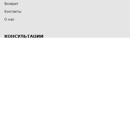
Возврат
Контакты
О нас
КОНСУЛЬТАЦИИ
8 812 309 67 17
Заказать обратный звонок
Выставочные залы
С-Пб
,
пр. Энгельса, д.126 к.1
Озерки
С-Пб
,
ул. Победы, д.23
Парк Победы
Режим работы
Пн-Пт:
11:00 - 20:00
Сб:
11:00 - 19:00
Вс: выходной
СПОСОБЫ ОПЛАТЫ