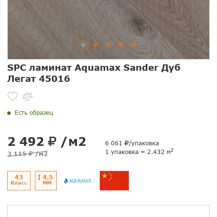
SPC ламинат Aquamax Sander Дуб
Легат 45016
Есть образец
2 492
/м2
6 061
/упаковка
2
1 упаковка = 2.432 м
3 115
/м2
43
4,5
Класс
ММ