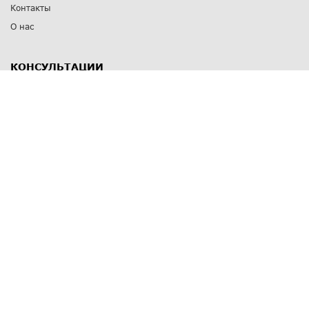
Контакты
О нас
КОНСУЛЬТАЦИИ
8 812 309 67 17
Заказать обратный звонок
Выставочные залы
С-Пб
,
пр. Энгельса, д.126 к.1
Озерки
С-Пб
,
ул. Победы, д.23
Парк Победы
Режим работы
Пн-Пт:
11:00 - 20:00
Сб:
11:00 - 19:00
Вс: выходной
СПОСОБЫ ОПЛАТЫ