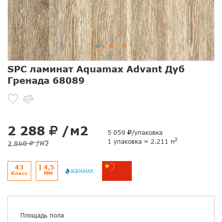
SPC ламинат Aquamax Advant Дуб
Гренада 68089
2 288
/м2
5 059
/упаковка
2
1 упаковка = 2.211 м
2 860
/м2
43
4,5
Класс
ММ
Площадь пола