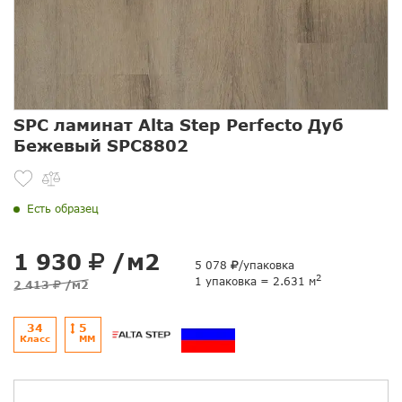
SPC ламинат Alta Step Perfecto Дуб
Бежевый SPC8802
Есть образец
1 930
/м2
5 078
/упаковка
2
1 упаковка = 2.631 м
2 413
/м2
34
5
Класс
ММ