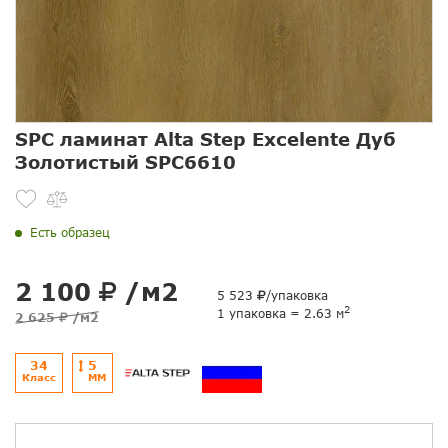
SPC ламинат Alta Step Excelente Дуб
Золотистый SPC6610
Есть образец
2 100
/м2
5 523
/упаковка
2
1 упаковка = 2.63 м
2 625
/м2
34
5
Класс
ММ