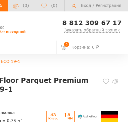
(0)
(
0
)
Вход
/
Регистрация
%
8 812 309 67 17
:00
Заказать обратный звонок
Вс: выходной
0
Корзина: 0
я ECO 19-1
Floor Parquet Premium
9-1
паковка
43
8
Класс
ММ
2
а = 0.75 м