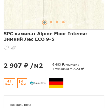
SPC ламинат Alpine Floor Intense
Зимний Лес ЕСО 9-5
2 907
/м2
6 483
/упаковка
2
1 упаковка = 2.23 м
43
6
Класс
ММ
Площадь пола