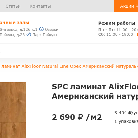
Статьи
Контакты
Акции 
очные залы
Режим работы
 Энгельса, д.126 к.1
Озерки
Пн - Пт:
11:00 - 20
Сб:
11:00 - 19:00
 Победы, д.23
Парк Победы
 ламинат AlixFloor Natural Line Орех Американский натурал
SPC ламинат AlixFlo
Американский нату
5 404
/у
2 690
/м2
1 упаковк