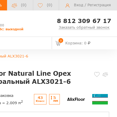
(0)
(
0
)
Вход
/
Регистрация
%
8 812 309 67 17
:00
Заказать обратный звонок
Вс: выходной
0
Корзина: 0
ьный ALX3021-6
or Natural Line Орех
ральный ALX3021-6
паковка
43
5
Класс
ММ
2
а = 2.009 м