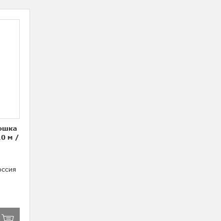
мошка
10 м
/
ссия