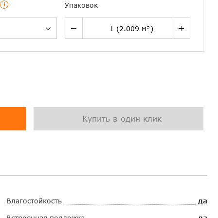
i
Упаковок
Купить в один клик
Влагостойкость
да
Встроенная подложка
да