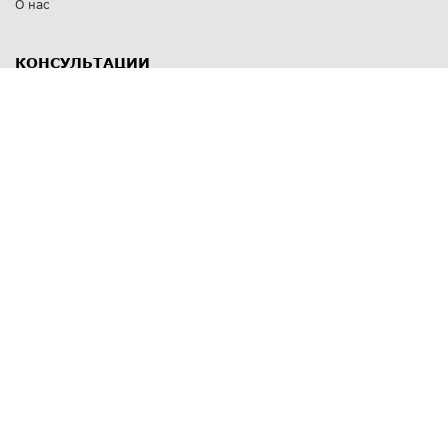
О нас
КОНСУЛЬТАЦИИ
8 812 309 67 17
Заказать обратный звонок
Выставочные залы
С-Пб
,
пр. Энгельса, д.126 к.1
Озерки
С-Пб
,
ул. Победы, д.23
Парк Победы
Режим работы
Пн-Пт:
11:00 - 20:00
Сб:
11:00 - 19:00
Вс: выходной
СПОСОБЫ ОПЛАТЫ