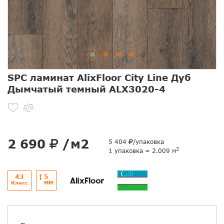
SPC ламинат AlixFloor City Line Дуб
Дымчатый темный ALX3020-4
2 690
/м2
5 404
/упаковка
2
1 упаковка = 2.009 м
43
5
Класс
ММ