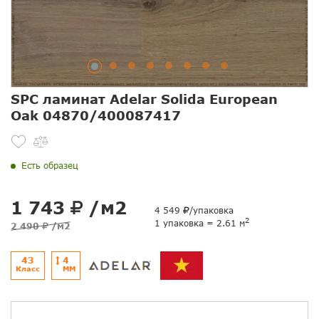
SPC ламинат Adelar Solida European
Oak 04870/400087417
Есть образец
1 743
/м2
4 549
/упаковка
2
1 упаковка = 2.61 м
2 490
/м2
43
4
Класс
ММ