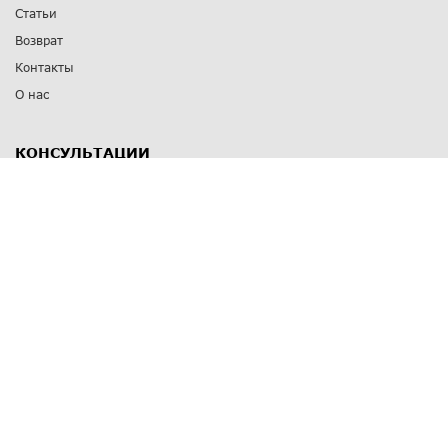
Статьи
Возврат
Контакты
О нас
КОНСУЛЬТАЦИИ
8 812 309 67 17
Заказать обратный звонок
Выставочные залы
С-Пб
,
пр. Энгельса, д.126 к.1
Озерки
С-Пб
,
ул. Победы, д.23
Парк Победы
Режим работы
Пн-Пт:
11:00 - 20:00
Сб:
11:00 - 19:00
Вс: выходной
СПОСОБЫ ОПЛАТЫ