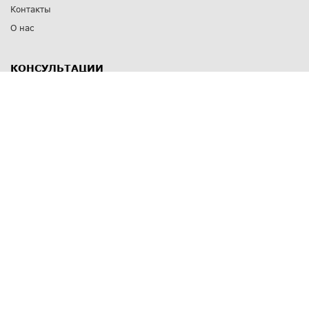
Контакты
О нас
КОНСУЛЬТАЦИИ
8 812 309 67 17
Заказать обратный звонок
Выставочные залы
С-Пб
,
пр. Энгельса, д.126 к.1
Озерки
С-Пб
,
ул. Победы, д.23
Парк Победы
Режим работы
Пн-Пт:
11:00 - 20:00
Сб:
11:00 - 19:00
Вс: выходной
СПОСОБЫ ОПЛАТЫ