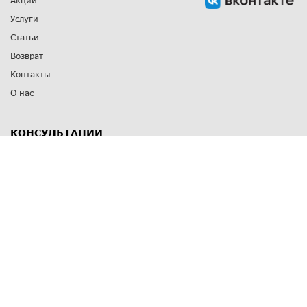
Акции
Услуги
Статьи
Возврат
Контакты
О нас
КОНСУЛЬТАЦИИ
8 812 309 67 17
Заказать обратный звонок
Выставочные залы
С-Пб
,
пр. Энгельса, д.126 к.1
Озерки
С-Пб
,
ул. Победы, д.23
Парк Победы
Режим работы
Пн-Пт:
11:00 - 20:00
Сб:
11:00 - 19:00
Вс: выходной