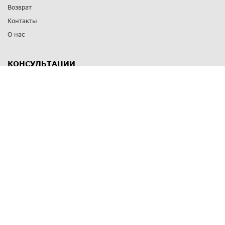
Возврат
Контакты
О нас
КОНСУЛЬТАЦИИ
8 812 309 67 17
Заказать обратный звонок
Выставочные залы
С-Пб
,
пр. Энгельса, д.126 к.1
Озерки
С-Пб
,
ул. Победы, д.23
Парк Победы
Режим работы
Пн-Пт:
11:00 - 20:00
Сб:
11:00 - 19:00
Вс: выходной
СПОСОБЫ ОПЛАТЫ