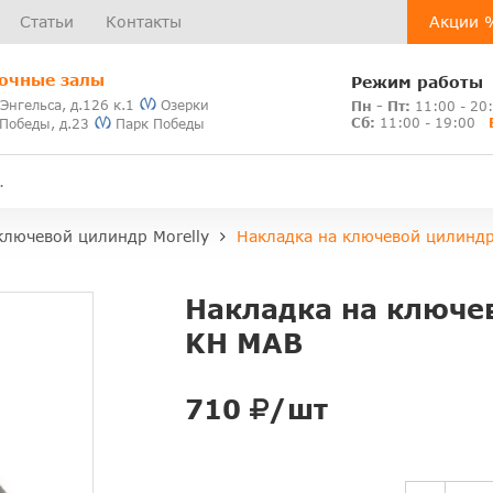
Статьи
Контакты
Акции 
очные залы
Режим работы
 Энгельса, д.126 к.1
Озерки
Пн - Пт:
11:00 - 20
Сб:
11:00 - 19:00
 Победы, д.23
Парк Победы
ключевой цилиндр Morelly
Накладка на ключевой цилиндр
Накладка на ключев
KH MAB
710
/шт