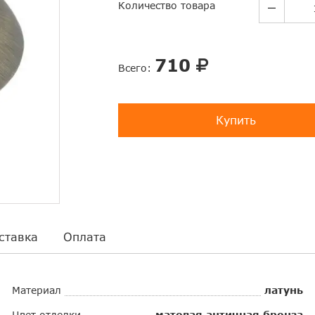
Количество товара
710
Всего:
Купить
ставка
Оплата
Материал
латунь
Цвет отделки
матовая античная бронза