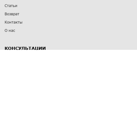
Статьи
Возврат
Контакты
О нас
КОНСУЛЬТАЦИИ
8 812 309 67 17
Заказать обратный звонок
Выставочные залы
С-Пб
,
пр. Энгельса, д.126 к.1
Озерки
С-Пб
,
ул. Победы, д.23
Парк Победы
Режим работы
Пн-Пт:
11:00 - 20:00
Сб:
11:00 - 19:00
Вс: выходной
СПОСОБЫ ОПЛАТЫ