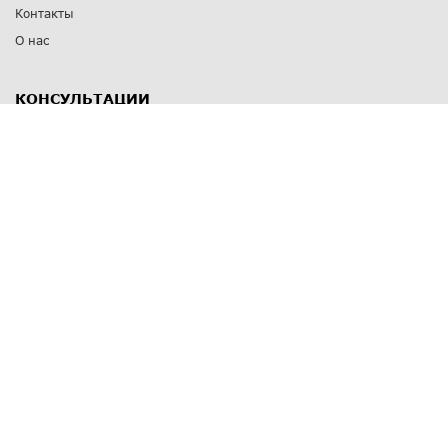
Контакты
О нас
КОНСУЛЬТАЦИИ
8 812 309 67 17
Заказать обратный звонок
Выставочные залы
С-Пб
,
пр. Энгельса, д.126 к.1
Озерки
С-Пб
,
ул. Победы, д.23
Парк Победы
Режим работы
Пн-Пт:
11:00 - 20:00
Сб:
11:00 - 19:00
Вс: выходной
СПОСОБЫ ОПЛАТЫ