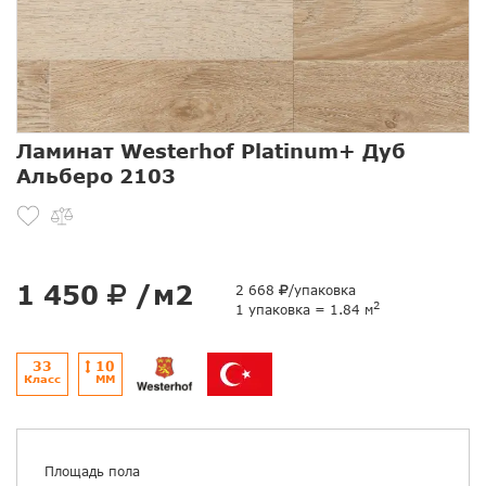
Ламинат Westerhof Platinum+ Дуб
Альберо 2103
1 450
/м2
2 668
/упаковка
2
1 упаковка = 1.84 м
33
10
Класс
ММ
Площадь пола