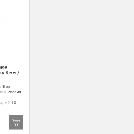
щая
ex 3 мм
/
fitex
тва
Россия
и, м2
10