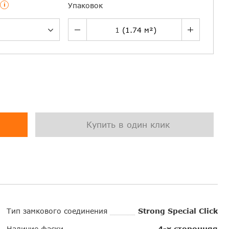
i
Упаковок
Купить в один клик
Тип замкового соединения
Strong Special Click
Наличие фаски
4-х сторонняя