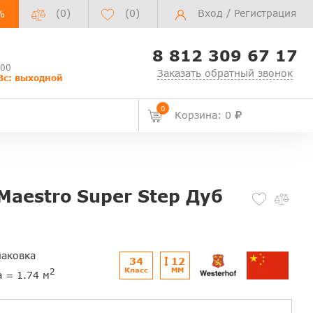
(0)
(
0
)
Вход
/
Регистрация
%
8 812 309 67 17
:00
Заказать обратный звонок
Вс: выходной
0
Корзина: 0
Maestro Super Step Дуб
паковка
34
12
Класс
ММ
2
а = 1.74 м