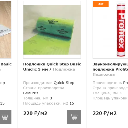
Хит
 Basic
Подложка Quick Step Basic
Звукоизолирую
а
Uniclic 3 мм
/
Подложка
подложка Profit
Подложка
tep
Производитель
Quick Step
Производитель
Pro
Страна производства
Страна производс
Бельгия
Толщина, мм
3
Толщина, мм
3
Площадь упаковк
15
Площадь упаковки, м2
15
220
/м2
220
/м2