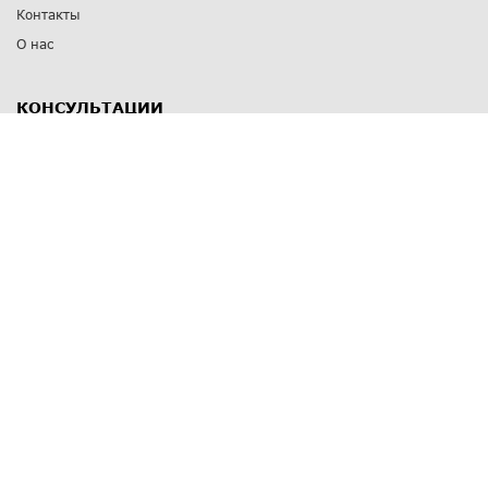
Контакты
О нас
КОНСУЛЬТАЦИИ
8 812 309 67 17
Заказать обратный звонок
Выставочные залы
С-Пб
,
пр. Энгельса, д.126 к.1
Озерки
С-Пб
,
ул. Победы, д.23
Парк Победы
Режим работы
Пн-Пт:
11:00 - 20:00
Сб:
11:00 - 19:00
Вс: выходной
СПОСОБЫ ОПЛАТЫ