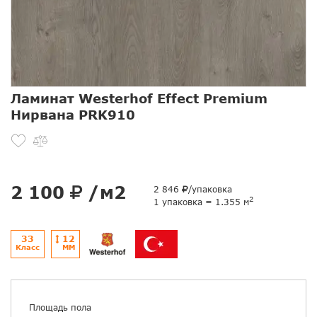
Ламинат Westerhof Effect Premium
Нирвана PRK910
2 100
/м2
2 846
/упаковка
2
1 упаковка = 1.355 м
33
12
Класс
ММ
Площадь пола