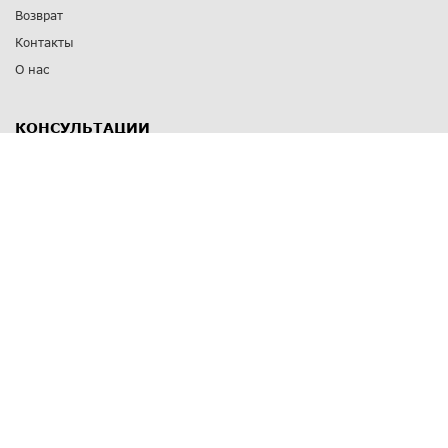
Возврат
Контакты
О нас
КОНСУЛЬТАЦИИ
8 812 309 67 17
Заказать обратный звонок
Выставочные залы
С-Пб
,
пр. Энгельса, д.126 к.1
Озерки
С-Пб
,
ул. Победы, д.23
Парк Победы
Режим работы
Пн-Пт:
11:00 - 20:00
Сб:
11:00 - 19:00
Вс: выходной
СПОСОБЫ ОПЛАТЫ