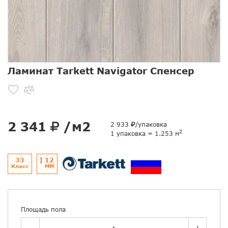
Ламинат Tarkett Navigator Спенсер
2 341
/м2
2 933
/упаковка
2
1 упаковка = 1.253 м
33
12
Класс
ММ
Площадь пола