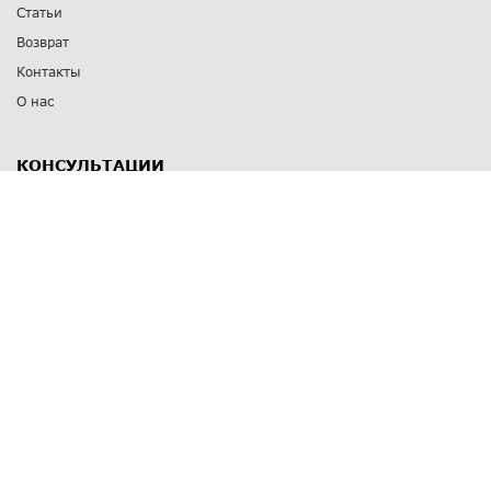
Статьи
Возврат
Контакты
О нас
КОНСУЛЬТАЦИИ
8 812 309 67 17
Заказать обратный звонок
Выставочные залы
С-Пб
,
пр. Энгельса, д.126 к.1
Озерки
С-Пб
,
ул. Победы, д.23
Парк Победы
Режим работы
Пн-Пт:
11:00 - 20:00
Сб:
11:00 - 19:00
Вс: выходной
СПОСОБЫ ОПЛАТЫ