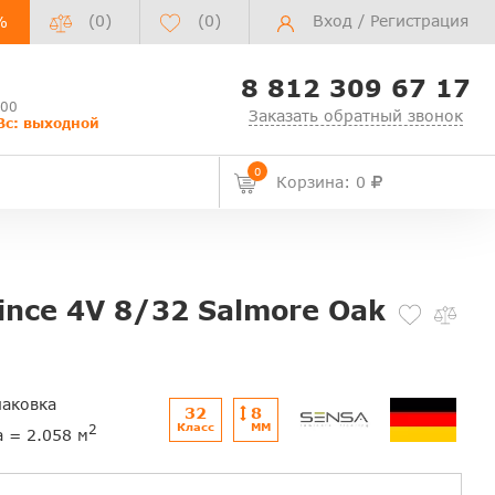
(0)
(
0
)
Вход
/
Регистрация
%
8 812 309 67 17
:00
Заказать обратный звонок
Вс: выходной
0
Корзина: 0
ince 4V 8/32 Salmore Oak
паковка
32
8
Класс
ММ
2
а = 2.058 м