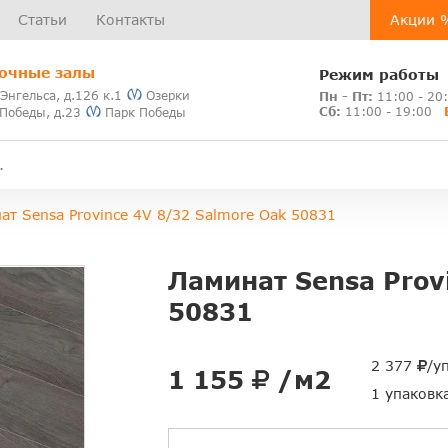
Статьи
Контакты
Акции 
очные залы
Режим работы
 Энгельса, д.126 к.1
Озерки
Пн - Пт:
11:00 - 20
Сб:
11:00 - 19:00
 Победы, д.23
Парк Победы
ат Sensa Province 4V 8/32 Salmore Oak 50831
Ламинат Sensa Prov
50831
2 377
/у
1 155
/м2
1 упаковк