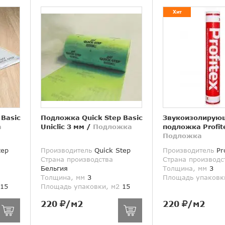
Хит
 Basic
Подложка Quick Step Basic
Звукоизолирую
а
Uniclic 3 мм
/
Подложка
подложка Profit
Подложка
tep
Производитель
Quick Step
Производитель
Pro
Страна производства
Страна производс
Бельгия
Толщина, мм
3
Толщина, мм
3
Площадь упаковк
15
Площадь упаковки, м2
15
220
/м2
220
/м2