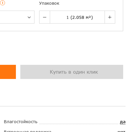
i
Упаковок
Купить в один клик
Влагостойкость
да
Встроенная подложка
нет