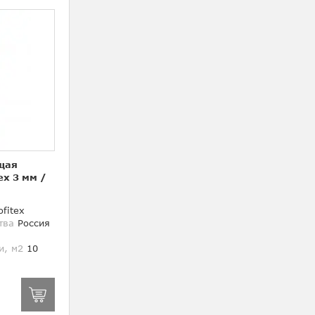
щая
ex 3 мм
/
fitex
тва
Россия
и, м2
10