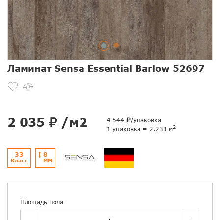
Ламинат Sensa Essential Barlow 52697
2 035
/м2
4 544
/упаковка
2
1 упаковка = 2.233 м
33
8
Класс
ММ
Площадь пола