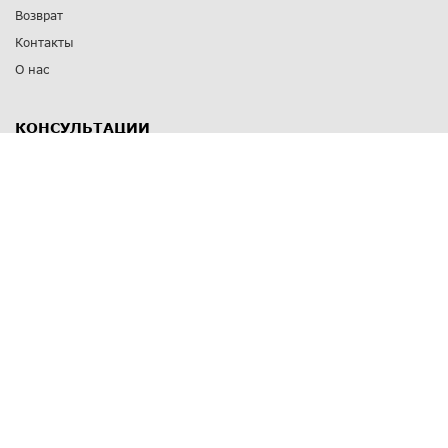
Возврат
Контакты
О нас
КОНСУЛЬТАЦИИ
8 812 309 67 17
Заказать обратный звонок
Выставочные залы
С-Пб
,
пр. Энгельса, д.126 к.1
Озерки
С-Пб
,
ул. Победы, д.23
Парк Победы
Режим работы
Пн-Пт:
11:00 - 20:00
Сб:
11:00 - 19:00
Вс: выходной
СПОСОБЫ ОПЛАТЫ