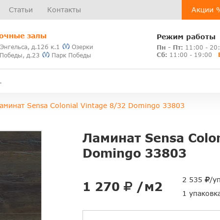
Статьи
Контакты
Акции 
очные залы
Режим работы
 Энгельса, д.126 к.1
Озерки
Пн - Пт:
11:00 - 20
Сб:
11:00 - 19:00
 Победы, д.23
Парк Победы
аминат Sensa Colonial Vintage 8/32 Domingo 33803
Ламинат Sensa Colon
Domingo 33803
2 535
/у
1 270
/м2
1 упаковк