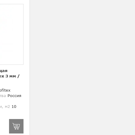
щая
ex 3 мм
/
fitex
тва
Россия
и, м2
10