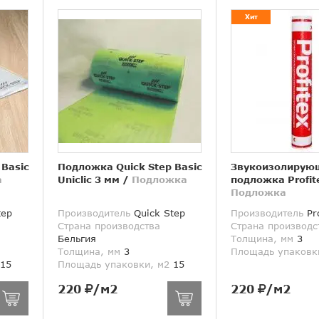
Хит
 Basic
Подложка Quick Step Basic
Звукоизолирую
а
Uniclic 3 мм
/
Подложка
подложка Profit
Подложка
tep
Производитель
Quick Step
Производитель
Pro
Страна производства
Страна производс
Бельгия
Толщина, мм
3
Толщина, мм
3
Площадь упаковк
15
Площадь упаковки, м2
15
220
/м2
220
/м2