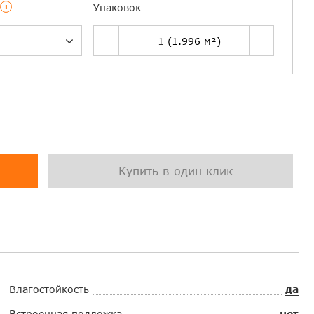
i
Упаковок
Купить в один клик
Влагостойкость
да
Встроенная подложка
нет