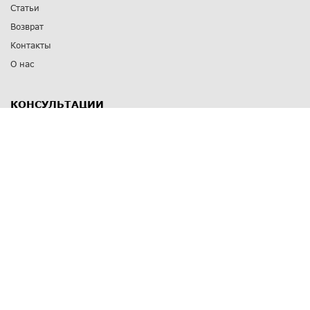
Статьи
Возврат
Контакты
О нас
КОНСУЛЬТАЦИИ
8 812 309 67 17
Заказать обратный звонок
Выставочные залы
С-Пб
,
пр. Энгельса, д.126 к.1
Озерки
С-Пб
,
ул. Победы, д.23
Парк Победы
Режим работы
Пн-Пт:
11:00 - 20:00
Сб:
11:00 - 19:00
Вс: выходной
СПОСОБЫ ОПЛАТЫ