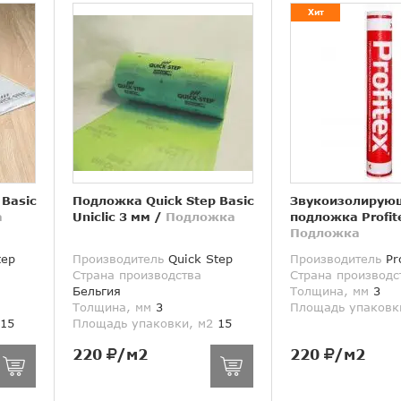
Хит
 Basic
Подложка Quick Step Basic
Звукоизолирую
а
Uniclic 3 мм
/
Подложка
подложка Profit
Подложка
tep
Производитель
Quick Step
Производитель
Pro
Страна производства
Страна производс
Бельгия
Толщина, мм
3
Толщина, мм
3
Площадь упаковк
15
Площадь упаковки, м2
15
220
/м2
220
/м2