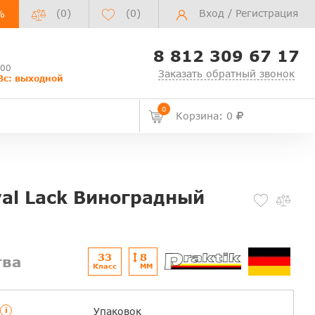
(0)
(
0
)
Вход
/
Регистрация
%
8 812 309 67 17
:00
Заказать обратный звонок
Вс: выходной
0
Корзина: 0
yal Lack Виноградный
33
8
тва
Класс
ММ
i
Упаковок