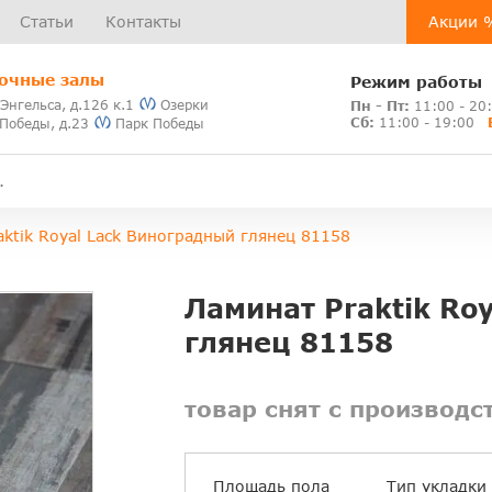
Статьи
Контакты
Акции 
очные залы
Режим работы
 Энгельса, д.126 к.1
Озерки
Пн - Пт:
11:00 - 20
Сб:
11:00 - 19:00
 Победы, д.23
Парк Победы
aktik Royal Lack Виноградный глянец 81158
Ламинат Praktik Ro
глянец 81158
товар снят с производс
Площадь пола
Тип укладки