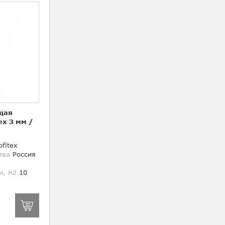
щая
ex 3 мм
/
fitex
тва
Россия
и, м2
10