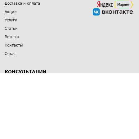
Доставка и оплата
Акции
Услуги
Статьи
Возврат
Контакты
О нас
КОНСУЛЬТАЦИИ
8 812 309 67 17
Заказать обратный звонок
Выставочные залы
С-Пб
,
пр. Энгельса, д.126 к.1
Озерки
С-Пб
,
ул. Победы, д.23
Парк Победы
Режим работы
Пн-Пт:
11:00 - 20:00
Сб:
11:00 - 19:00