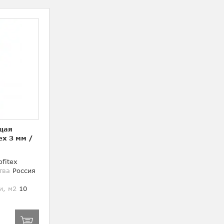
щая
ex 3 мм
/
fitex
тва
Россия
и, м2
10