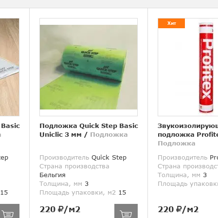
Хит
 Basic
Подложка Quick Step Basic
Звукоизолирую
а
Uniclic 3 мм
/
Подложка
подложка Profit
Подложка
tep
Производитель
Quick Step
Производитель
Pro
Страна производства
Страна производс
Бельгия
Толщина, мм
3
Толщина, мм
3
Площадь упаковк
15
Площадь упаковки, м2
15
220
/м2
220
/м2