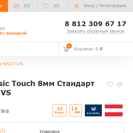
(0)
(
0
)
Вход
/
Регистрация
%
8 812 309 67 17
:00
Заказать обратный звонок
Вс: выходной
0
Корзина: 0
ри К5271VS
sic Touch 8мм Стандарт
1VS
32
8
тва
Класс
ММ
i
Упаковок