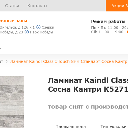
Статьи
Контакты
Акции 
очные залы
Режим работы
 Энгельса, д.126 к.1
Озерки
Пн - Пт:
11:00 - 20
Сб:
11:00 - 19:00
 Победы, д.23
Парк Победы
рт
Ламинат Kaindl Classic Touch 8мм Стандарт Сосна Кант
Ламинат Kaindl Clas
Сосна Кантри К527
товар снят с производс
Площадь пола
Тип укладки