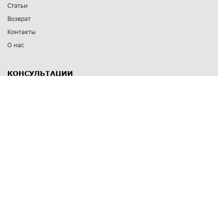
Статьи
Возврат
Контакты
О нас
КОНСУЛЬТАЦИИ
8 812 309 67 17
Заказать обратный звонок
Выставочные залы
С-Пб
,
пр. Энгельса, д.126 к.1
Озерки
С-Пб
,
ул. Победы, д.23
Парк Победы
Режим работы
Пн-Пт:
11:00 - 20:00
Сб:
11:00 - 19:00
Вс: выходной
СПОСОБЫ ОПЛАТЫ