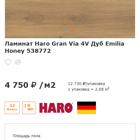
Ламинат Haro Gran Via 4V Дуб Emilia
Honey 538772
4 750
/м2
12 730
/упаковка
2
1 упаковка = 2.68 м
32
8
Класс
ММ
Площадь пола