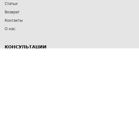
Статьи
Возврат
Контакты
О нас
КОНСУЛЬТАЦИИ
8 812 309 67 17
Заказать обратный звонок
Выставочные залы
С-Пб
,
пр. Энгельса, д.126 к.1
Озерки
С-Пб
,
ул. Победы, д.23
Парк Победы
Режим работы
Пн-Пт:
11:00 - 20:00
Сб:
11:00 - 19:00
Вс: выходной
СПОСОБЫ ОПЛАТЫ