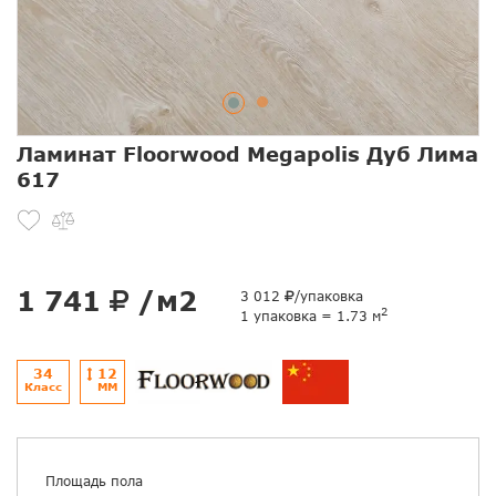
Ламинат Floorwood Megapolis Дуб Лима
617
1 741
/м2
3 012
/упаковка
2
1 упаковка = 1.73 м
34
12
Класс
ММ
Площадь пола