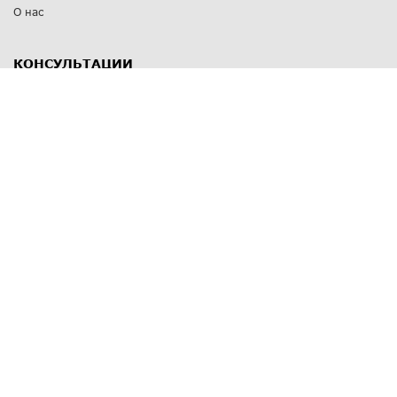
О нас
КОНСУЛЬТАЦИИ
8 812 309 67 17
Заказать обратный звонок
Выставочные залы
С-Пб
,
пр. Энгельса, д.126 к.1
Озерки
С-Пб
,
ул. Победы, д.23
Парк Победы
Режим работы
Пн-Пт:
11:00 - 20:00
Сб:
11:00 - 19:00
Вс: выходной
СПОСОБЫ ОПЛАТЫ