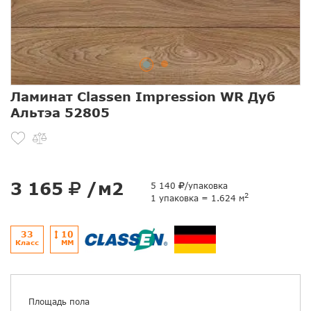
Ламинат Classen Impression WR Дуб
Альтэа 52805
3 165
/м2
5 140
/упаковка
2
1 упаковка = 1.624 м
33
10
Класс
ММ
Площадь пола