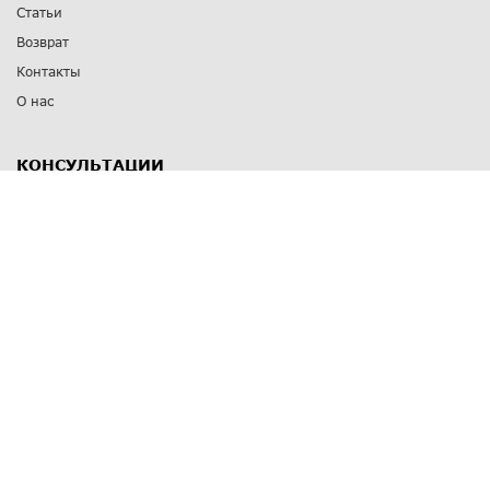
Статьи
Возврат
Контакты
О нас
КОНСУЛЬТАЦИИ
8 812 309 67 17
Заказать обратный звонок
Выставочные залы
С-Пб
,
пр. Энгельса, д.126 к.1
Озерки
С-Пб
,
ул. Победы, д.23
Парк Победы
Режим работы
Пн-Пт:
11:00 - 20:00
Сб:
11:00 - 19:00
Вс: выходной
СПОСОБЫ ОПЛАТЫ