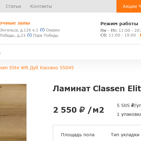
Статьи
Контакты
Акции 
очные залы
Режим работы
 Энгельса, д.126 к.1
Озерки
Пн - Пт:
11:00 - 20
Сб:
11:00 - 19:00
 Победы, д.23
Парк Победы
sen Elite WR Дуб Кассано 55045
Ламинат Classen El
5 505
/у
2 550
/м2
1 упаковк
Площадь пола
Тип укладки