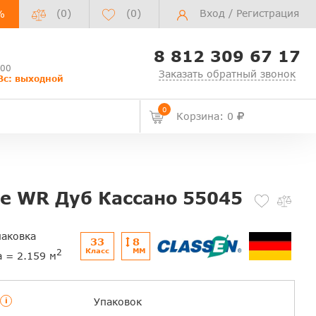
(0)
(
0
)
Вход
/
Регистрация
%
8 812 309 67 17
:00
Заказать обратный звонок
Вс: выходной
0
Корзина: 0
ite WR Дуб Кассано 55045
паковка
33
8
Класс
ММ
2
а = 2.159 м
i
Упаковок