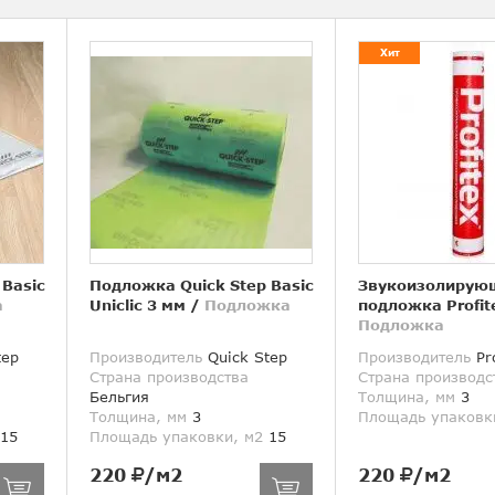
Хит
 Basic
Подложка Quick Step Basic
Звукоизолирую
а
Uniclic 3 мм
/
Подложка
подложка Profit
Подложка
tep
Производитель
Quick Step
Производитель
Pro
Страна производства
Страна производс
Бельгия
Толщина, мм
3
Толщина, мм
3
Площадь упаковк
15
Площадь упаковки, м2
15
220
/м2
220
/м2