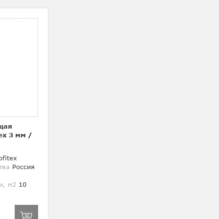
щая
ex 3 мм
/
fitex
тва
Россия
и, м2
10