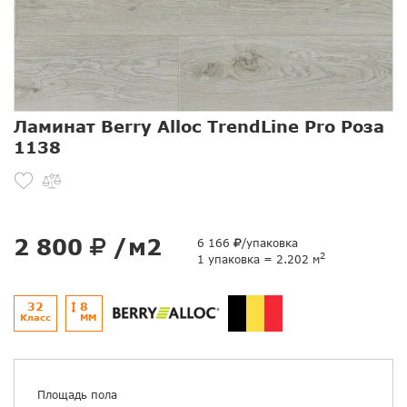
Ламинат Berry Alloc TrendLine Pro Роза
1138
2 800
/м2
6 166
/упаковка
2
1 упаковка = 2.202 м
32
8
Класс
ММ
Площадь пола