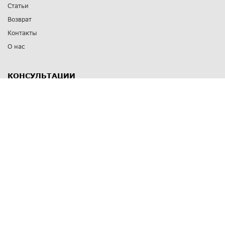
Статьи
Возврат
Контакты
О нас
КОНСУЛЬТАЦИИ
8 812 309 67 17
Заказать обратный звонок
Выставочные залы
С-Пб
,
пр. Энгельса, д.126 к.1
Озерки
С-Пб
,
ул. Победы, д.23
Парк Победы
Режим работы
Пн-Пт:
11:00 - 20:00
Сб:
11:00 - 19:00
Вс: выходной
СПОСОБЫ ОПЛАТЫ